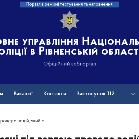
Портал в режимі тестування та наповнення
овне управління Націонал
оліції в Рівненській област
Офіційний вебпортал
ам
Вакансії
Контакти
Застосунок 112
спричинив смертельну ДТП на Рівненщині