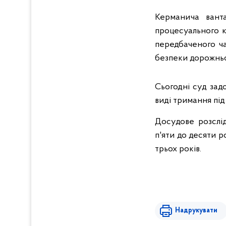
Керманича вант
процесуального к
передбаченого ча
безпеки дорожньо
Сьогодні суд зад
виді тримання під
Досудове розслід
п'яти до десяти 
трьох років.
Надрукувати