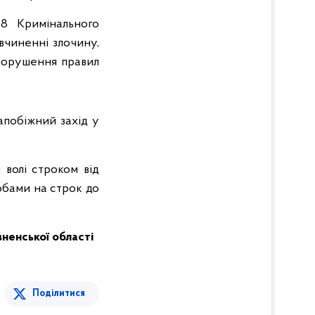
8 Кримінального
вчиненні злочину,
(порушення правил
апобіжний захід у
 волі строком від
обами на строк до
івненської області
Поділитися