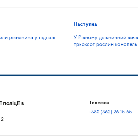
Наступна
или рівнянина у підпалі
У Рівному дільничний вияв
трьохсот рослин конопель
поліції в
Телефон
+380 (362) 26-15-65
 2