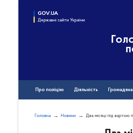
до
основного
GOV.UA
вмісту
Державні сайти України
Гол
п
Про поліцію
Діяльність
Громадян
Назавжди в строю
Документи
Головна
Новини
Два місяці під вартою проведе водій, який 