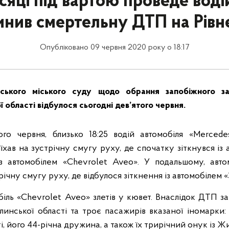
сяці під вартою проведе воді
инив смертельну ДТП на Рівн
Опубліковано 09 червня 2020 року о 18:17
нського міського суду щодо обрання запобіжного з
 області відбулося сьогодні дев’ятого червня.
го червня, близько 18:25 водій автомобіля «Mercede
їхав на зустрічну смугу руху, де спочатку зіткнувся із 
з автомобілем «Chevrolet Aveo».
У подальшому, авто
річну смугу руху, де відбулося зіткнення із автомобілем «
біль «Chevrolet Aveo» злетів у кювет. Внаслідок ДТП за
линської області та троє пасажирів вказаної іномарки:
і, його 44-річна дружина, а також їх трирічний онук із 