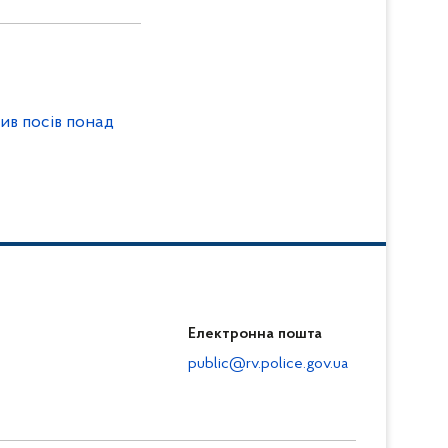
ив посів понад
Електронна пошта
public@rv.police.gov.ua