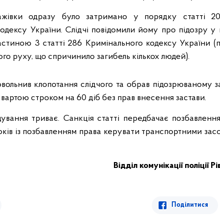
ажівки одразу було затримано у порядку статті 20
одексу України. Слідчі повідомили йому про підозру у 
стиною 3 статті 286 Кримінального кодексу України 
го руху, що спричинило загибель кількох людей).
овольнив клопотання слідчого та обрав підозрюваному з
 вартою строком на 60 діб без прав внесення застави.
ування триває. Санкція статті передбачає позбавлення
років із позбавленням права керувати транспортними зас
Відділ комунікації поліції Р
Поділитися