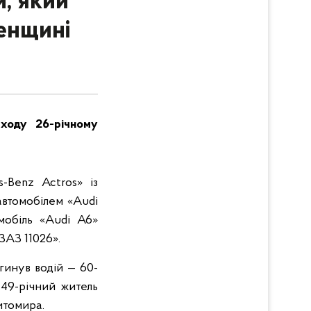
й, який
енщині
аходу 26-річному
s-Benz Actros» із
автомобілем «Audi
мобіль «Audi А6»
ЗАЗ 11026».
гинув водій — 60-
 49-річний житель
Житомира.