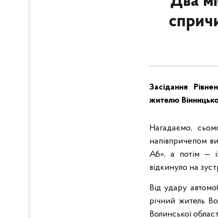
Два мі
сприч
Засідання Рівне
жителю Вінницької
Нагадаємо, сьомо
напівпричепом ви
А6», а потім — і
відкинуло на зуст
Від удару автомо
річний житель Во
Волинської област