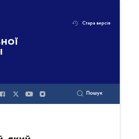
Стара версія
ьної
і
Пошук