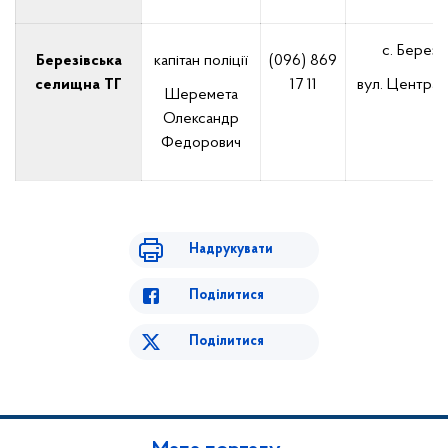
с. Берез
Березівська
капітан поліції
(096) 869
селищна ТГ
17 11
вул. Централ
Шеремета
Олександр
Федорович
Надрукувати
Поділитися
Поділитися