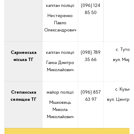
капітан поліції
(096) 124
85 50
Нестеренко
Павло
Олександрович
с. Тутови
Сарненська
капітан поліції
(098) 789
міська ТГ
35 66
вул. Миру,
Гамза Дмитро
Миколайович
с. Кузьмів
Степанська
майор поліції
(096) 857
селищна ТГ
63 97
вул. Централ
Мішковець
Микола
Миколайович