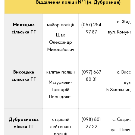
Відділення поліції № 1 (м. Дубровиця)
с. Жаден
Миляцька
майор поліції
(067) 254
сільська ТГ
97 87
вул. Комунал
Шах
Олександр
Миколайович
Висоцька
капітан поліції
(097) 687
с. Висоц
сільська ТГ
80 31
Мазуркевич
вул.
Григорій
Б.Хмельницьк
Леонідович
Дубровицька
старший
(098) 801
с. Сварице
міська ТГ
лейтенант
27 22
вул. Шевчен
поліції