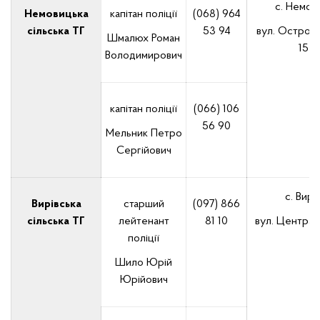
с. Немови
Немовицька
капітан поліції
(068) 964
сільська ТГ
53 94
вул. Островс
Шмалюх Роман
15
Володимирович
капітан поліції
(066) 106
56 90
Мельник Петро
Сергійович
с. Вири
Вирівська
старший
(097) 866
сільська ТГ
лейтенант
81 10
вул. Централ
поліції
Шило Юрій
Юрійович