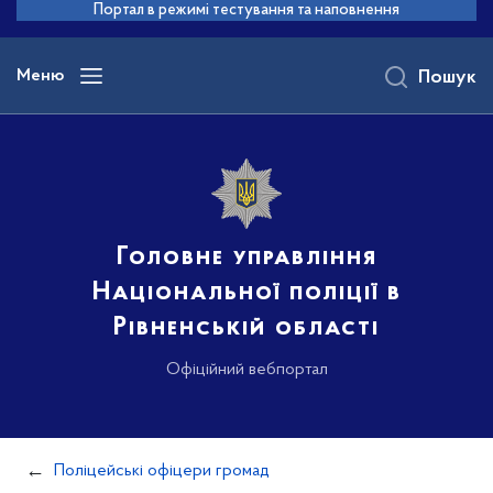
до
Портал в режимі тестування та наповнення
основного
вмісту
Меню
Пошук
Головне управління
Національної поліції в
Рівненській області
Офіційний вебпортал
Поліцейські офіцери громад