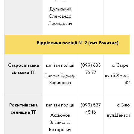
Дульський
Олександр
Леонідович
Відділення поліції № 2 (смт Рокитне)
Старосільська
капітан поліції
(099) 633
с. Старе 
сільська ТГ
76 77
Примак Едуард
вул.Б.Хмельни
Вадимович
42
Рокитнівська
капітан поліції
(099) 537
с. Білов
селищна ТГ
45 16
Аксьонов
вул.Централь
Владислав
Вікторович