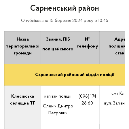
Сарненський район
Опубліковано 15 березня 2024 року о 10:45
Назва
Звання, ПІБ
№
Адрес
теріаторіальної
телефону
поліцейс
поліцейського
громади
станці
Сарненський районний відділ поліції
смт Клес
Клесівська
капітан поліції
(098) 174
селищна ТГ
26 60
вул. Залізнич
Оленіч Дмитро
Петрович