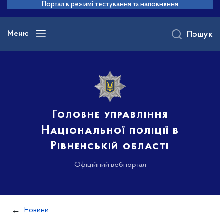
до
Портал в режимі тестування та наповнення
основного
вмісту
Меню
Пошук
Головне управління
Національної поліції в
Рівненській області
Офіційний вебпортал
Новини