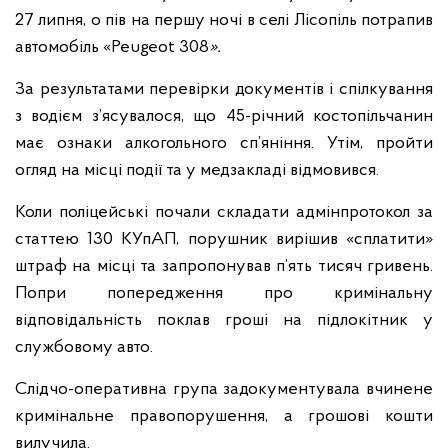
27 липня, о пів на першу ночі в селі Лісопіль потрапив
автомобіль «Peugeot 308
».
За результатами перевірки документів і спілкування
з водієм з’ясувалося, що 45-річний костопільчанин
має ознаки алкогольного сп’яніння. Утім, пройти
огляд на місці події та у медзакладі відмовився.
Коли поліцейські почали складати адмінпротокол за
статтею 130 КУпАП, порушник вирішив «сплатити»
штраф на місці та запропонував п’ять тисяч гривень.
Попри попередження про кримінальну
відповідальність поклав гроші на підлокітник у
службовому авто.
Слідчо-оперативна група задокументувала вчинене
кримінальне правопорушення, а грошові кошти
вилучила.