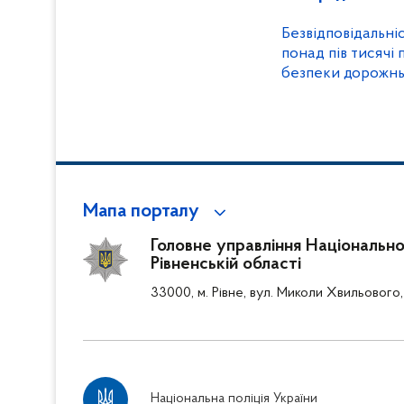
Безвідповідальніс
понад пів тисячі
безпеки дорожнь
зафіксували полі
Мапа порталу
Головне управління Національної 
Рівненській області
33000, м. Рівне, вул. Миколи Хвильового,
Національна поліція України