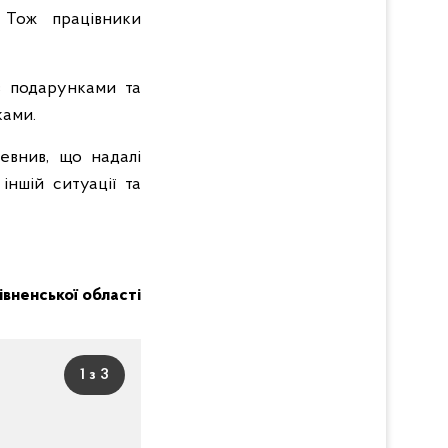
. Тож працівники
з подарунками та
ками.
евнив, що надалі
іншій ситуації та
Рівненської області
1 з 3