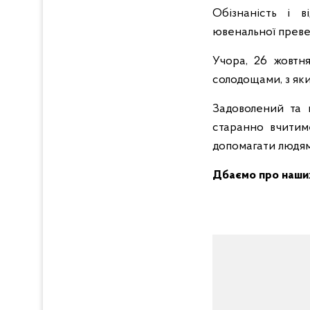
Обізнаність і в
ювенальної преве
Учора, 26 жовтн
солодощами, з як
Задоволений та 
старанно вчитиме
допомагати людям
Дбаємо про наших