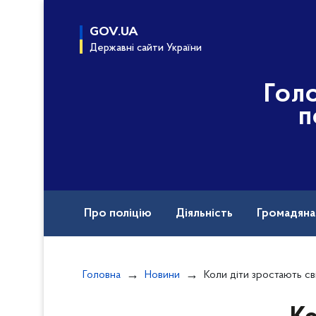
до
основного
GOV.UA
вмісту
Державні сайти України
Гол
п
Про поліцію
Діяльність
Громадян
Назавжди в строю
Документи
Головна
Новини
Коли діти зростають свідомими та відповідальними: на Рівн