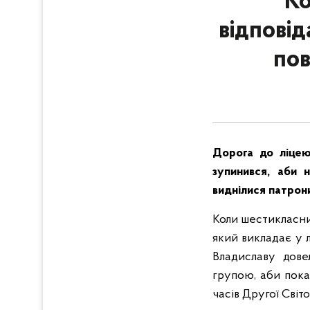
Ко
відпові
пов
Дорога до ліцею 
зупинився, аби н
виднілися патрон
Коли шестикласник
який викладає у л
Владиславу дове
групою, аби показ
часів Другої Світо