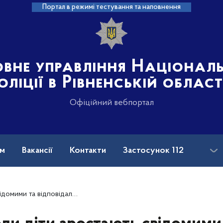
Портал в режимі тестування та наповнення
овне управління Націонал
оліції в Рівненській област
Офіційний вебпортал
ам
Вакансії
Контакти
Застосунок 112
енщині шестикласник повідомив про небезпечну знахідку