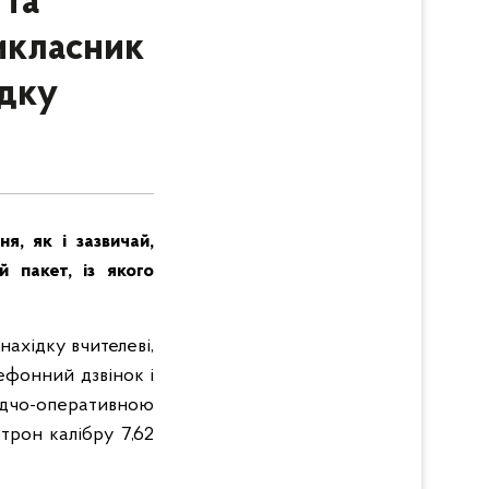
 та
икласник
ідку
я, як і зазвичай,
й пакет, із якого
нахідку вчителеві,
лефонний дзвінок і
ідчо-оперативною
атрон калібру 7,62