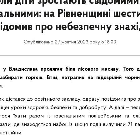
ли діти зростають свідомими
дальними: на Рівненщині шест
ідомив про небезпечну знах
Опубліковано 27 жовтня 2023 року о 18:00
у Владислава пролягає біля лісового масиву. Того дн
азбирати горіхів. Втім, натрапив на підозрілий чорни
и.
 дістався до освітнього закладу, одразу повідомив про з
іцеї уроки здоров’я, безпеки та добробуту. А далі — те
лося їхати разом із ювенальним поліцейським та сл
ати, де знаходяться набої. Із місця події вилучили 71 п
вої війни.