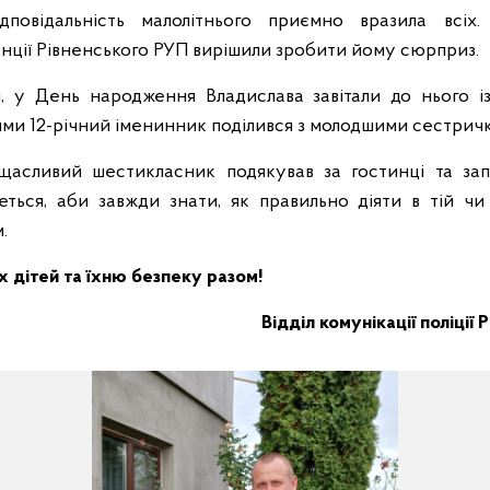
ідповідальність малолітнього приємно вразила всіх
нції Рівненського РУП вирішили зробити йому сюрприз.
я, у День народження Владислава завітали до нього і
ими 12-річний іменинник поділився з молодшими сестрич
щасливий шестикласник подякував за гостинці та зап
ться, аби завжди знати, як правильно діяти в тій чи 
.
 дітей та їхню безпеку разом!
Відділ комунікації поліції 