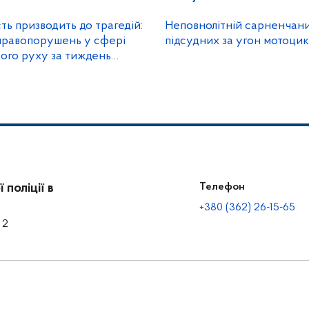
ть призводить до трагедій:
Неповнолітній сарненчани
 правопорушень у сфері
підсудних за угон мотоцик
ого руху за тиждень
цейські на Рівненщині
поліції в
Телефон
+380 (362) 26-15-65
 2