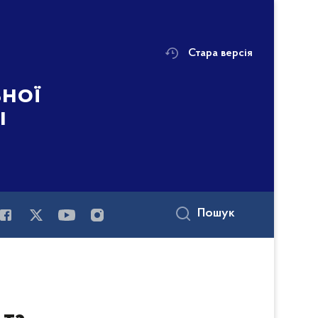
Стара версія
ьної
і
Пошук