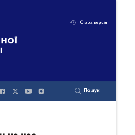
Стара версія
ьної
і
Пошук