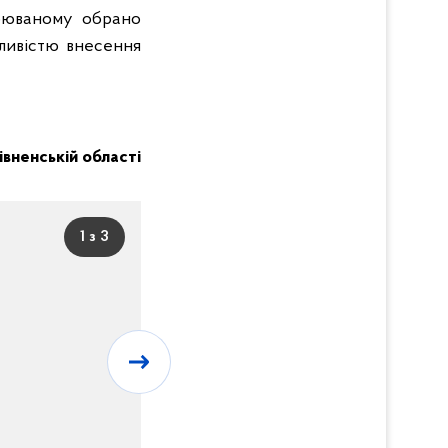
зрюваному обрано
жливістю внесення
Рівненській області
1 з 3