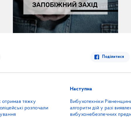
Поділитися
Наступна
к отримав тяжку
Вибухотехніки Рівненщин
оліцейські розпочали
алгоритм дій у разі виявле
дування
вибухонебезпечних предм