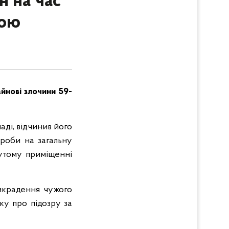
н на час
тою
йнові злочини 59-
аді, відчинив його
ироби на загальну
нутому приміщенні
викрадення чужого
ку про підозру за