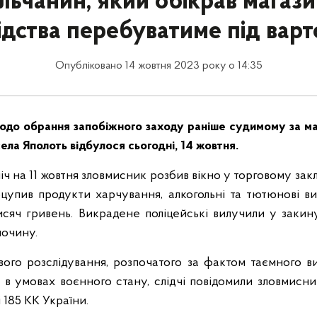
льчанин, який обікрав магази
ідства перебуватиме під вар
Опубліковано 14 жовтня 2023 року о 14:35
одо обрання запобіжного заходу раніше судимому за ма
ла Яполоть відбулося сьогодні, 14 жовтня.
іч на 11 жовтня зловмисник розбив вікно у торговому закл
цупив продукти харчування, алкогольні та тютюнові в
сяч гривень. Викрадене поліцейські вилучили у заки
лочину.
ого розслідування, розпочатого за фактом таємного 
 в умовах воєнного стану, слідчі повідомили зловмисни
 185 КК України.