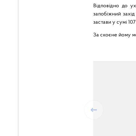
Відповідно до у
запобіжний захід
застави у сумі 107
За скоєне йому мо