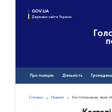
до
основного
GOV.UA
вмісту
Державні сайти України
Гол
п
Про поліцію
Діяльність
Громадян
Назавжди в строю
Документи
Головна
Новини
Костопільчанин, який обікрав магазин на 