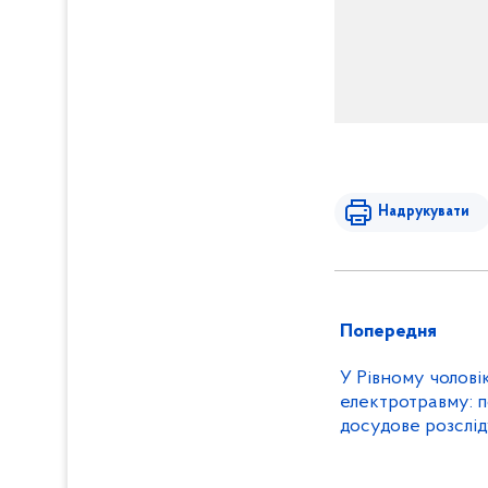
Надрукувати
Попередня
У Рівному чолові
електротравму: п
досудове розслі