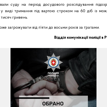
хвали суду на період досудового розслідування підо
 у виді тримання під вартою строком на 60 діб із мо
 тисяч гривень.
же загрожувати від п’яти до восьми років за ґратами.
Відділ комунікації поліції в 