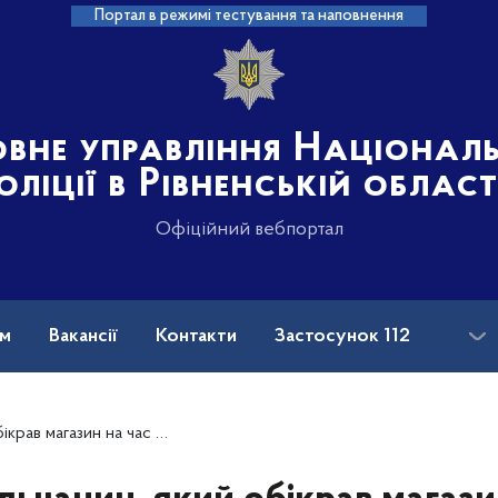
Портал в режимі тестування та наповнення
овне управління Націонал
оліції в Рівненській област
Офіційний вебпортал
ам
Вакансії
Контакти
Застосунок 112
час слідства перебуватиме під вартою