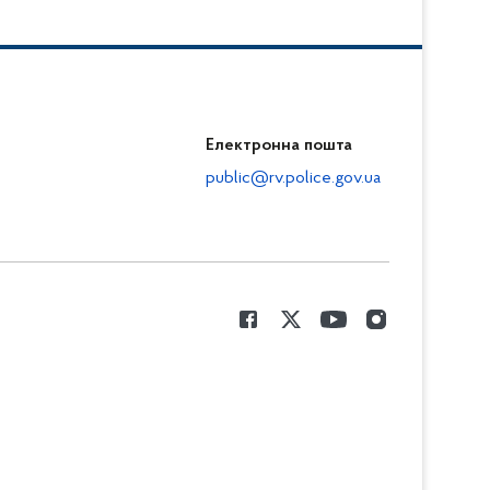
Електронна пошта
public@rv.police.gov.ua