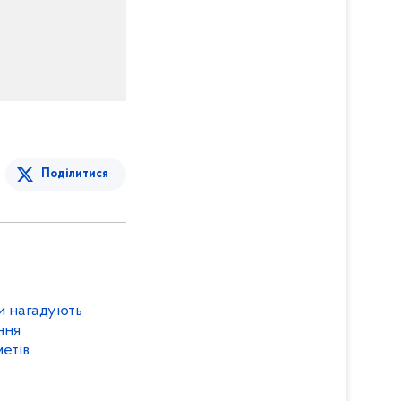
Поділитися
и нагадують
ння
етів