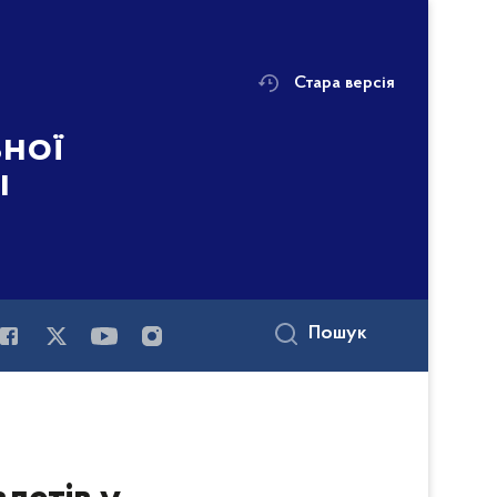
Стара версія
ьної
і
Пошук