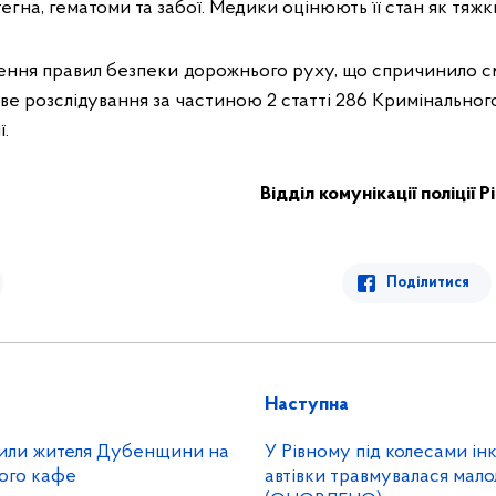
гна, гематоми та забої. Медики оцінюють її стан як тяжк
ння правил безпеки дорожнього руху, що спричинило см
ве розслідування за частиною 2 статті 286 Кримінального
ї.
Відділ комунікації поліції 
Поділитися
Наступна
рили жителя Дубенщини на
У Рівному під колесами ін
вого кафе
автівки травмувалася мало