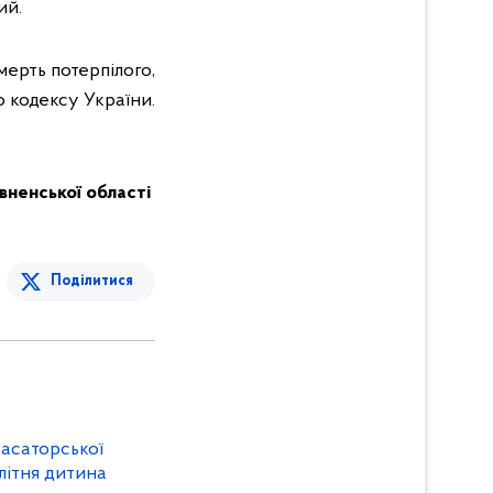
ий.
ерть потерпілого,
 кодексу України.
Рівненської області
Поділитися
касаторської
літня дитина