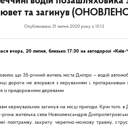
еччині водій позашляховика з
кювет та загинув (ОНОВЛЕНО
Опубліковано 21 липня 2020 року о 10:13
ася вчора, 20 липня, близько 17:30 на автодорозі «Київ-
новили, що 35-річний житель міста Дніпро — водій автомо
янці дороги не впорався з керуванням і, протаранивши ві
ся із придорожніми деревами.
авм кермувальник загинув на місці пригоди. Крім того, в
-річна жителька села Новоолександрія Дніпропетровсько
неї політрамву, закриту черепно-мозкову травму, струс