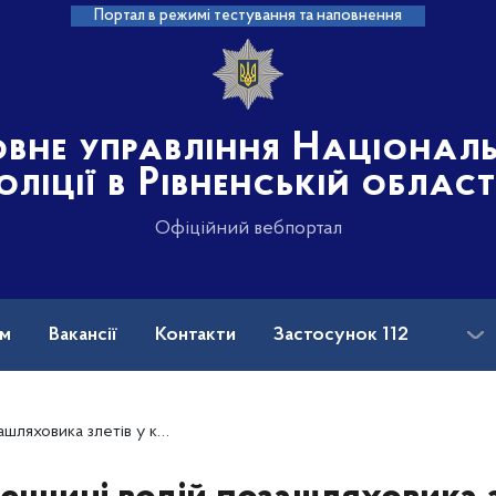
Портал в режимі тестування та наповнення
овне управління Націонал
оліції в Рівненській област
Офіційний вебпортал
ам
Вакансії
Контакти
Застосунок 112
тів у кювет та загинув (ОНОВЛЕНО)