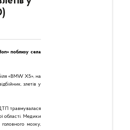
летів у
)
Чоп» поблизу села
біля «BMW X5», на
дбійник, злетів у
 ДТП травмувалася
ї області. Медики
 головного мозку,