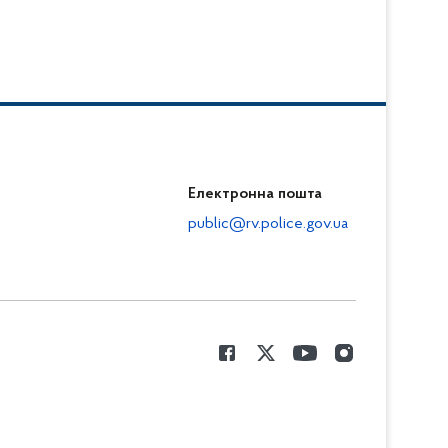
Електронна пошта
public@rv.police.gov.ua