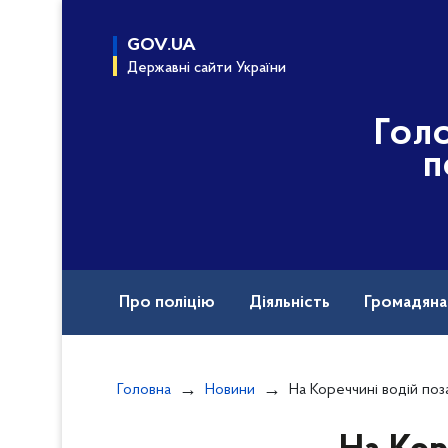
до
основного
GOV.UA
вмісту
Державні сайти України
Гол
п
Про поліцію
Діяльність
Громадян
Назавжди в строю
Документи
Головна
Новини
На Кореччині водій позашляховика зле