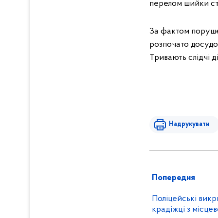
перелом шийки сте
За фактом поруше
розпочато досудо
Тривають слідчі ді
Надрукувати
Попередня
Поліцейські вик
крадіжці з місце