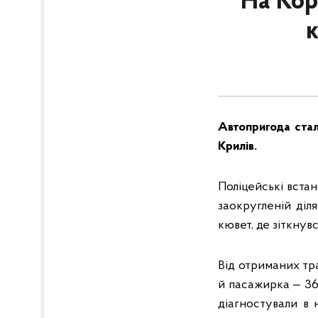
На Кор
Автопригода стал
Крилів.
Поліцейські вста
заокругленій діл
кювет, де зіткнув
Від отриманих тр
й пасажирка — 36
діагностували в 