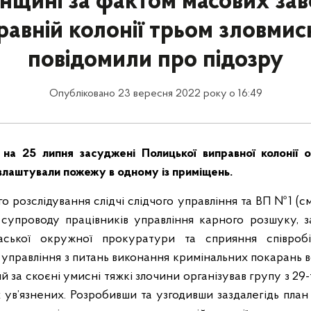
енщині за фактом масових за
равній колонії трьом зловми
повідомили про підозру
Опубліковано 23 вересня 2022 року о 16:49
 на 25 липня засуджені Полицької виправної колонії о
влаштували пожежу в одному із приміщень.
о розслідування слідчі слідчого управління та ВП №1 (с
супроводу працівників управління карного розшуку, 
аської окружної прокуратури та сприяння співробі
 управління з питань виконання кримінальних покарань в
 за скоєні умисні тяжкі злочини організував групу з 29-
их ув’язнених. Розробивши та узгодивши заздалегідь план