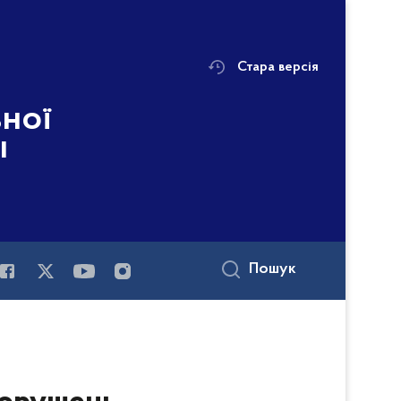
Стара версія
ьної
і
Пошук