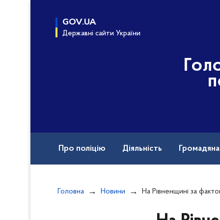
до
основного
GOV.UA
вмісту
Державні сайти України
Гол
п
Про поліцію
Діяльність
Громадян
Назавжди в строю
Документи
Головна
Новини
На Рівненщині за фактом масових заворушень у виправній