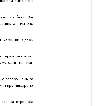
підпали, знищення
ного в бунті. Він
овищі, а тим хто
ли камінням з даху
території колонії
уму один мільйон
вих заворушень за
ли про підозру за
волі на строк від