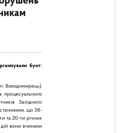
ворушень
сникам
рганізували бунт:
мт. Володимирець),
за процесуального
тників Західного
становили, що 38-
ти та 20-ти річних
 дій вони вчинили