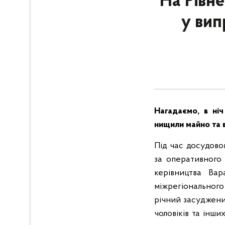
На Рівн
у вип
Нагадаємо, в ніч
нищили майно та 
Під час досудовог
за оперативного 
керівництва Вар
міжрегіонального
річний засуджений
чоловіків та інш