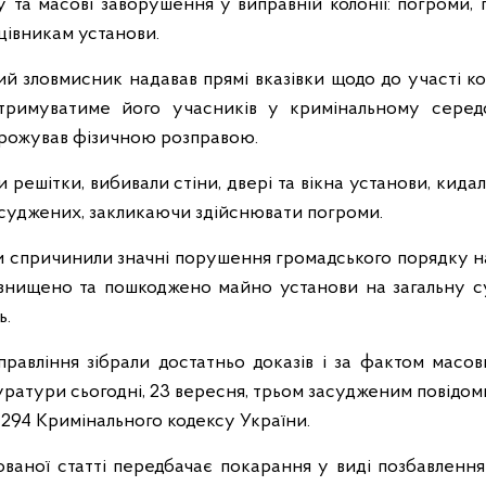
 та масові заворушення у виправній колонії: погроми, 
ацівникам установи.
ий зловмисник надавав прямі вказівки щодо до участі кож
дтримуватиме його учасників у кримінальному серед
грожував фізичною розправою.
и решітки, вибивали стіни, двері та вікна установи, кида
асуджених, закликаючи здійснювати погроми.
и спричинили значні порушення громадського порядку на 
 знищено та пошкоджено майно установи на загальну с
ь.
управління зібрали достатньо доказів і за фактом масо
ратури сьогодні, 23 вересня, трьом засудженим повідоми
 294 Кримінального кодексу України.
ованої статті передбачає покарання у виді позбавлення 