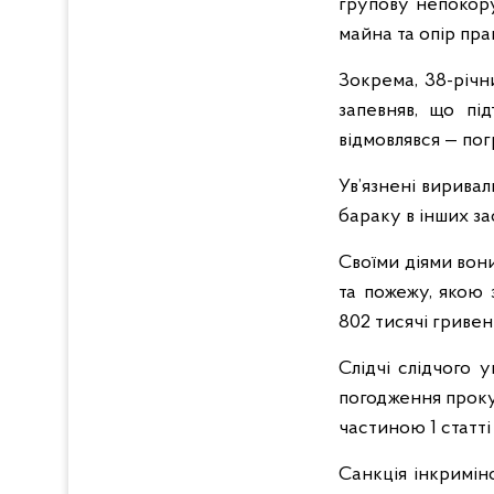
групову непокору
майна та опір пр
Зокрема, 38-річн
запевняв, що пі
відмовлявся — по
Ув’язнені виривал
бараку в інших з
Своїми діями вон
та пожежу, якою
802 тисячі гривен
Слідчі слідчого 
погодження проку
частиною 1 статті
Санкція інкримін