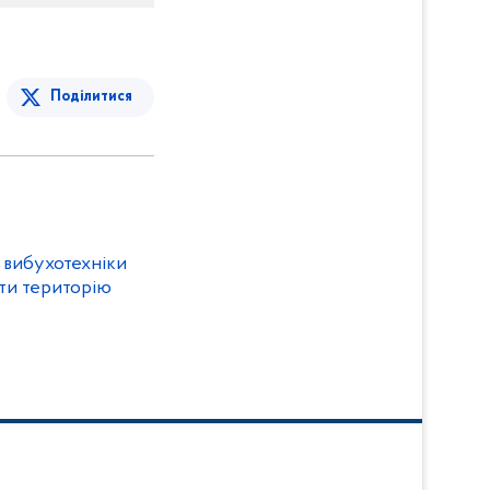
Поділитися
і вибухотехніки
ти територію