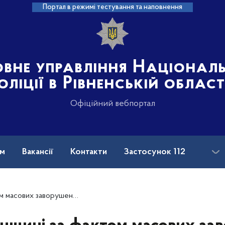
Портал в режимі тестування та наповнення
овне управління Націонал
оліції в Рівненській област
Офіційний вебпортал
ам
Вакансії
Контакти
Застосунок 112
 колонії трьом зловмисникам повідомили про підозру