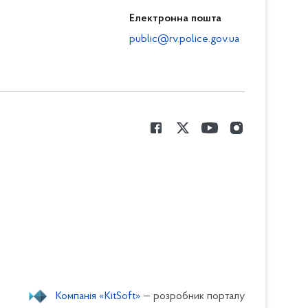
Електронна пошта
public@rv.police.gov.ua
Компанія «KitSoft»
— розробник порталу