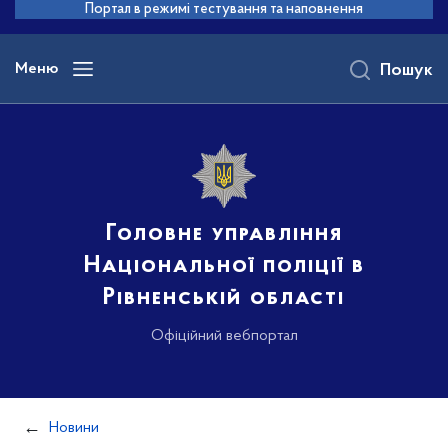
до
Портал в режимі тестування та наповнення
основного
вмісту
Меню
Пошук
Головне управління
Національної поліції в
Рівненській області
Офіційний вебпортал
Новини