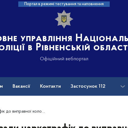
Портал в режимі тестування та наповнення
овне управління Націонал
оліції в Рівненській област
Офіційний вебпортал
ам
Вакансії
Контакти
Застосунок 112
нили діяльність злочинної організації на чолі з так званим «смотрящим»