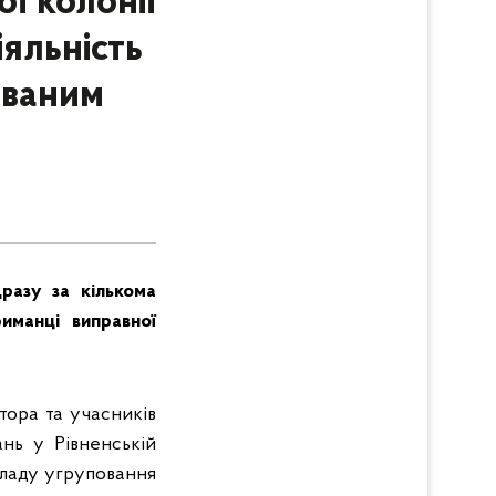
ї колонії
іяльність
 званим
дразу за кількома
иманці виправної
тора та учасників
ань у Рівненській
складу угруповання