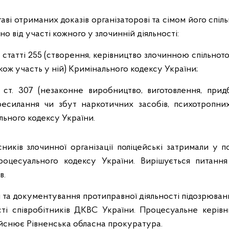
ставі отриманих доказів організаторові та сімом його спі
но від участі кожного у злочинній діяльності:
5 статті 255 (створення, керівництво злочинною спільно
акож участь у ній) Кримінального кодексу України;
07 (незаконне виробництво, виготовлення, придба
ресилання чи збут наркотичних засобів, психотропни
льного кодексу України.
ників злочинної організації поліцейські затримали у п
роцесуального кодексу України. Вирішується питанн
в.
я та документування протиправної діяльності підозрюван
ті співробітників ДКВС України. Процесуальне керів
ійснює Рівненська обласна прокуратура.