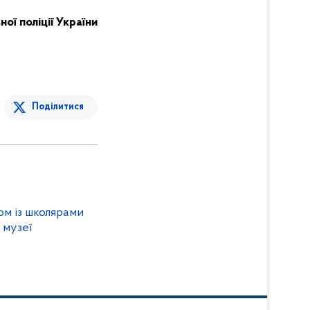
ої поліції України
Поділитися
зом із школярами
 музеї