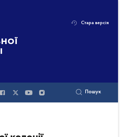
Стара версія
ьної
і
Пошук