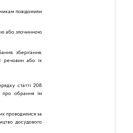
льникам повідомили
тою або злочинною
ння, зберігання,
х речовин або їх
орядку статті 208
я про обрання їм
их проводилися за
ництво досудового