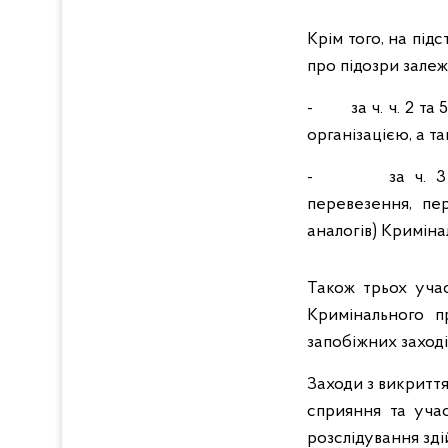
Крім того, на під
про підозри залеж
- за ч. ч. 2 та 
організацією, а т
- за ч. 3 ст. 3
перевезення, пе
аналогів) Криміна
Також трьох учас
Кримінального п
запобіжних заході
Заходи з викритт
сприяння та учас
розслідування зд