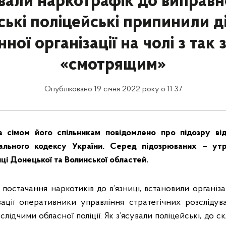
вали наркотрафік до виправно
ські поліцейські припинили д
ної організації на чолі з так
«смотрящим»
Опубліковано 19 січня 2022 року о 11:37
а сімом його спільникам повідомлено про підозру ві
ального кодексу України. Серед підозрюваних – утр
ці Донецької та Волинської областей.
постачання наркотиків до в’язниці, встановили організа
зації оперативники управління стратегічних розслідув
і слідчими обласної поліції. Як з’ясували поліцейські, до 