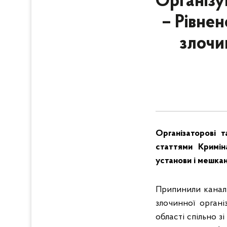
Організу
– Рівнен
злочин
Організаторові т
статтями Кримін
установи і мешкан
Припинили канал 
злочинної органі
області спільно з