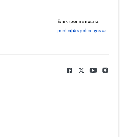
Електронна пошта
public@rv.police.gov.ua