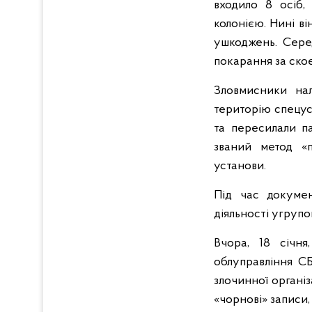
входило 8 осіб,
колонією. Нині в
ушкоджень. Серед
покарання за скоє
Зловмисники на
територію спецус
та пересилали п
званий метод «
установи.
Під час докумен
діяльності угрупо
Вчора, 18 січня
облуправління С
злочинної організ
«чорнові» записи,