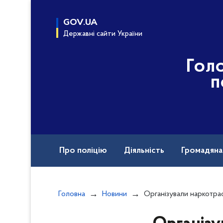
до
основного
GOV.UA
вмісту
Державні сайти України
Гол
п
Про поліцію
Діяльність
Громадян
Назавжди в строю
Документи
Головна
Новини
Організували наркотрафік до виправної колонії – Рівненські поліцейські припи