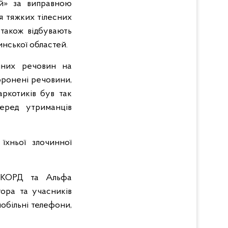
ий» за виправною
я тяжких тілесних
 також відбувають
инської областей.
пних речовин на
оронені речовини,
ркотиків був так
еред утриманців
їхньої злочинної
ів КОРД та Альфа
ора та учасників
мобільні телефони,