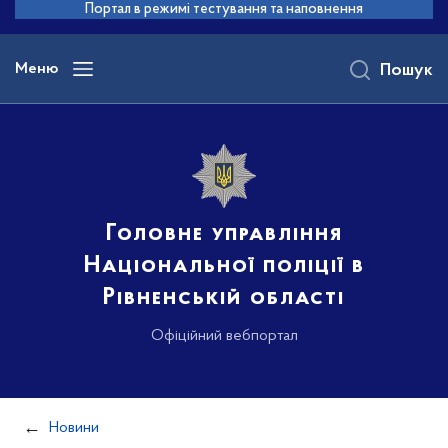
до
Портал в режимі тестування та наповнення
основного
вмісту
Меню
Пошук
Головне управління
Національної поліції в
Рівненській області
Офіційний вебпортал
Новини