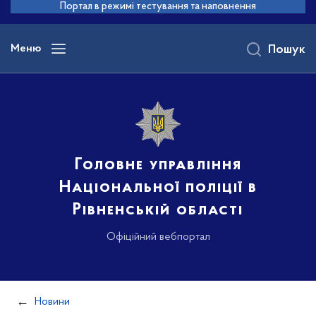
до
Портал в режимі тестування та наповнення
основного
вмісту
Меню
Пошук
Головне управління
Національної поліції в
Рівненській області
Офіційний вебпортал
Новини