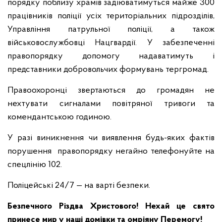
порядку поблизу храмів задіюватимуться майже 300
працівників поліції усіх територіальних підрозділів,
Управління патрульної поліції, а також
військовослужбовці Нацгвардії. У забезпеченні
правопорядку допомогу надаватимуть і
представники добровольчих формувань тергромад.
Правоохоронці звертаються до громадян не
нехтувати сигналами повітряної тривоги та
комендантською годиною.
У разі виникнення чи виявлення будь-яких фактів
порушення правопорядку негайно телефонуйте на
спецлінію 102.
Поліцейські 24/7 — на варті безпеки.
Безпечного Різдва Христового! Нехай це свято
принесе мир у наші домівки та омріяну Перемогу!