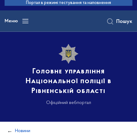
до
Портал в режимі тестування та наповнення
основного
вмісту
Меню
Пошук
Головне управління
Національної поліції в
Рівненській області
Офіційний вебпортал
Новини