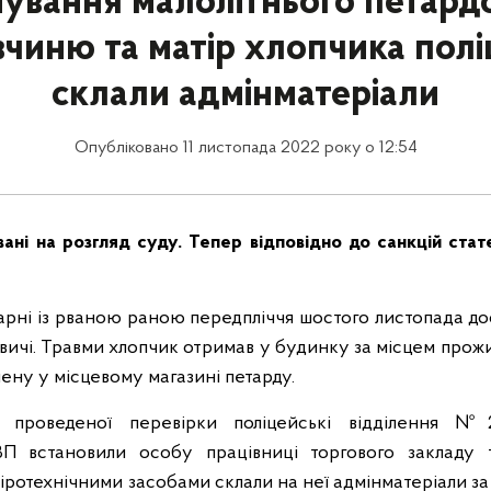
ування малолітнього петард
чиню та матір хлопчика полі
склали адмінматеріали
Опубліковано 11 листопада 2022 року о 12:54
ані на розгляд суду. Тепер відповідно до санкцій ста
карні із рваною раною передпліччя шостого листопада дос
вичі. Травми хлопчик отримав у будинку за місцем прожи
ену у місцевому магазині петарду.
 проведеної перевірки поліцейські відділення
№2 
П встановили особу працівниці торгового закладу
піротехнічними засобами склали на неї адмінматеріали за