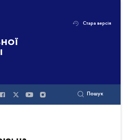
Стара версія
ьної
і
Пошук