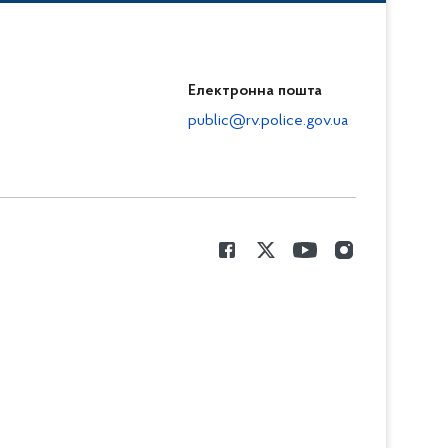
Електронна пошта
public@rv.police.gov.ua