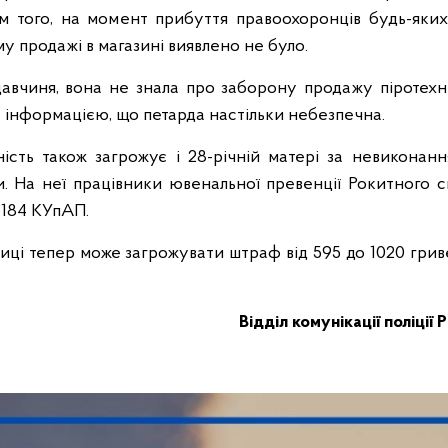
м того, на момент прибуття правоохоронців будь-яких
ому продажі в магазині виявлено не було.
авчиня, вона не знала про заборону продажу піротехні
ла інформацією, що петарда настільки небезпечна.
ність також загрожує і 28-річній матері за невиконанн
. На неї працівники ювенальної превенції Рокитного с
 184 КУпАП.
иці тепер може загрожувати штраф від 595 до 1020 гривен
Відділ комунікації поліції 