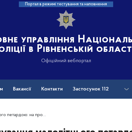
Портал в режимі тестування та наповнення
овне управління Націонал
оліції в Рівненській област
Офіційний вебпортал
ам
Вакансії
Контакти
Застосунок 112
матір хлопчика поліцейські склали адмінматеріали