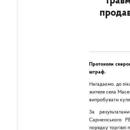
Травм
продав
Протоколи скеров
штраф.
Нагадаємо, до лі
жителя села Масе
випробувати купл
За результатами
Сарненського РВ
порядку торгівлі 