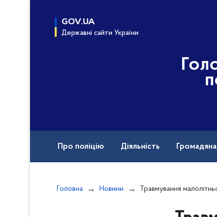
до
основного
GOV.UA
вмісту
Державні сайти України
Гол
п
Про поліцію
Діяльність
Громадян
Назавжди в строю
Документи
Головна
Новини
Травмування малолітнього петардою: на продавчиню та 