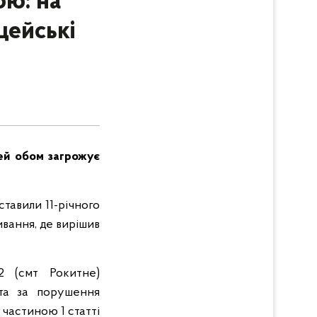
ою: на
цейські
тей обом загрожує
тавили 11-річного
вання, де вирішив
(смт Рокитне)
 та за порушення
 частиною 1 статті