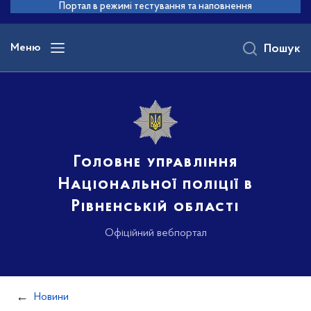
до
Портал в режимі тестування та наповнення
основного
вмісту
Меню
Пошук
Головне управління
Національної поліції в
Рівненській області
Офіційний вебпортал
Новини