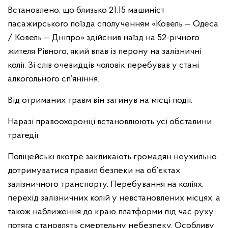
Встановлено, що близько 21:15 машиніст
пасажирського поїзда сполученням «Ковель — Одеса
/ Ковель — Дніпро» здійснив наїзд на 52-річного
жителя Рівного, який впав із перону на залізничні
колії. Зі слів очевидців чоловік перебував у стані
алкогольного сп’яніння.
Від отриманих травм він загинув на місці події.
Наразі правоохоронці встановлюють усі обставини
трагедії.
Поліцейські вкотре закликають громадян неухильно
дотримуватися правил безпеки на об’єктах
залізничного транспорту. Перебування на коліях,
перехід залізничних колій у невстановлених місцях, а
також наближення до краю платформи під час руху
потяга становлять смертельну небезпеку. Особливу