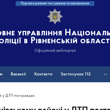
Портал в режимі тестування та наповнення
овне управління Націонал
оліції в Рівненській област
Офіційний вебпортал
ам
Вакансії
Контакти
Застосунок 112
ждали водій та пасажир мотоцикла