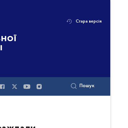
Стара версія
ьної
і
Пошук