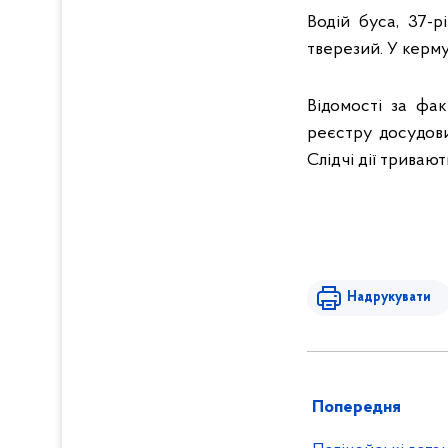
Водій буса, 37-
тверезий. У керму
Відомості за фа
реєстру досудови
Слідчі дії тривают
Надрукувати
Попередня