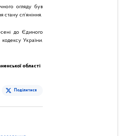
чного огляду був
я стану сп’яніння.
есені до Єдиного
 кодексу України.
івненської області
Поділитися