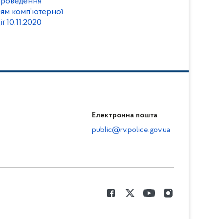
проведення
ням комп’ютерної
ації 10.11.2020
Електронна пошта
public@rv.police.gov.ua