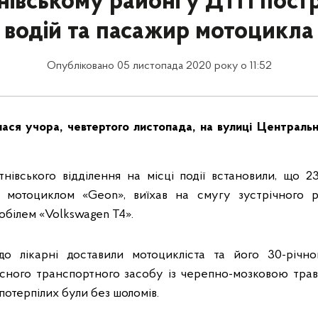
нівському районі у ДТП пос
водій та пасажир мотоцикла
Опубліковано 05 листопада 2020 року о 11:52
ася учора, чевтертого листопада, на вулиці Центральн
тнівського відділення на місці події встановили, що 2
 мотоциклом «Geon», виїхав на смугу зустрічного 
мобілем «Volkswagen T4».
о лікарні доставили мотоцикліста та його 30-річн
існого транспортного засобу із черепно-мозковою тра
потерпілих були без шоломів.