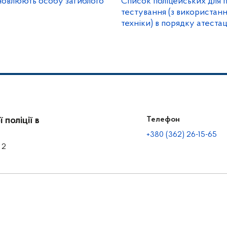
ановлюють особу загиблого
Список поліцейських для 
тестування (з використан
техніки) в порядку атест
поліції в
Телефон
+380 (362) 26-15-65
 2