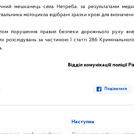
річний мешканець села Нетреба, за результатами меди
вальника мотоцикла відібрані зразки крові для визначенн
ктом порушення правил безпеки дорожнього руху вн
х розслідувань за частиною 1 статті 286 Кримінального
ь.
Відділ комунікаціїї поліції Р
Поділитися
Наступна