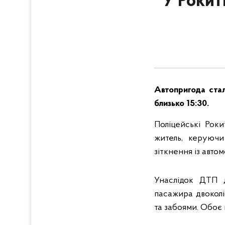
У Рокит
Автопригода стал
близько 15:30.
Поліцейські Роки
житель, керуючи
зіткнення із авто
Унаслідок ДТП д
пасажира двокол
та забоями. Обоє 