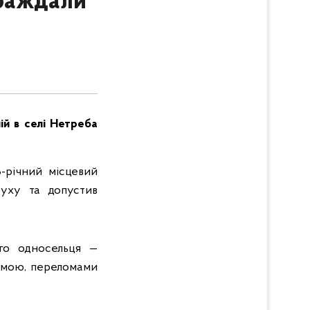
траждали
ій в селі Нетреба
3-річний місцевий
руху та допустив
ого односельця —
вмою, переломами