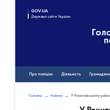
до
основного
GOV.UA
вмісту
Державні сайти України
Гол
п
Про поліцію
Діяльність
Громадян
Назавжди в строю
Документи
Головна
Новини
У Рокитнівському районі у ДТП постра