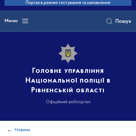
до
Портал в режимі тестування та наповнення
основного
вмісту
Меню
Пошук
Головне управління
Національної поліції в
Рівненській області
Офіційний вебпортал
Новини