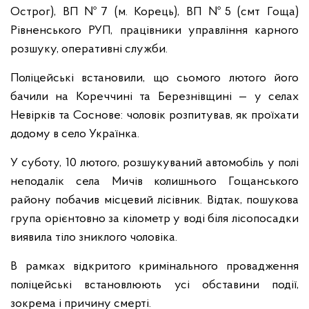
Острог), ВП №7 (м. Корець), ВП №5 (смт Гоща)
Рівненського РУП, працівники управління карного
розшуку, оперативні служби.
Поліцейські встановили, що сьомого лютого його
бачили на Кореччині та Березнівщині — у селах
Невірків та Соснове: чоловік розпитував, як проїхати
додому в село Українка.
У суботу, 10 лютого, розшукуваний автомобіль у полі
неподалік села Мичів колишнього Гощанського
району побачив місцевий лісівник. Відтак, пошукова
група орієнтовно за кілометр у воді біля лісопосадки
виявила тіло зниклого чоловіка.
В рамках відкритого кримінального провадження
поліцейські встановлюють усі обставини події,
зокрема і причину смерті.