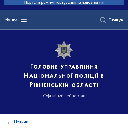
до
Портал в режимі тестування та наповнення
основного
вмісту
Меню
Пошук
Головне управління
Національної поліції в
Рівненській області
Офіційний вебпортал
Новини